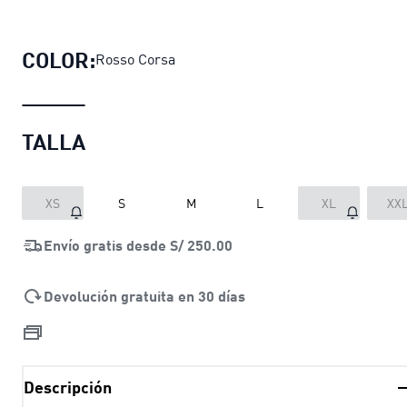
Casaca Scuderia Ferrari T7 para h
COLOR:
Rosso Corsa
TALLA
XS
S
M
L
XL
XX
Envío gratis desde
S/ 250.00
Devolución gratuita en 30 días
Descripción