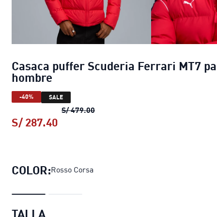
Casaca puffer Scuderia Ferrari MT7 p
hombre
-40%
SALE
Casaca puffer Scuderia Ferrari M
S/ 479.00
S/ 287.40
Casaca puffer Scuderia Ferrari MT
COLOR:
Rosso Corsa
TALLA