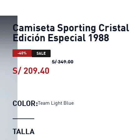
Camiseta Sporting Cristal
Edición Especial 1988
-40%
SALE
Camiseta Sporting Cristal Ed
S/ 349.00
S/ 209.40
Camiseta Sporting Cristal 
COLOR:
Team Light Blue
TALLA