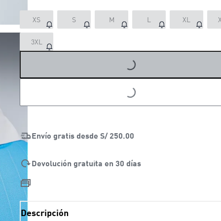
XS
S
M
L
XL
3XL
LOADING...
LOADING...
Envío gratis desde
S/ 250.00
Devolución gratuita en 30 días
Descripción