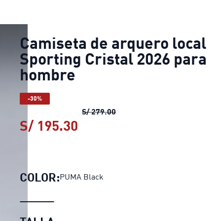
Camiseta de arquero local
Sporting Cristal 2026 para
hombre
-30%
Camiseta de arquero local S
S/ 279.00
S/ 195.30
Camiseta de arquero local
COLOR:
PUMA Black
TALLA