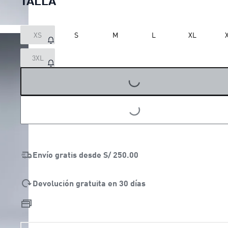
XS
S
M
L
XL
3XL
LOADING...
LOADING...
Envío gratis desde
S/ 250.00
Devolución gratuita en 30 días